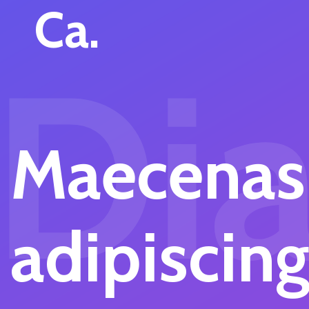
Ca.
Di
Maecenas
adipiscin